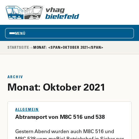
vhag
VhAG
Bielefeld
MENÜ
STARTSEITE
→
MONAT: <SPAN>OKTOBER 2021</SPAN>
ARCHIV
Monat:
Oktober 2021
ALLGEMEIN
Abtransport von M8C 516 und 538
Gestern Abend wurden auch M8C 516 und
M8C 538 vom moBiel-Betriebshof in Sieker per