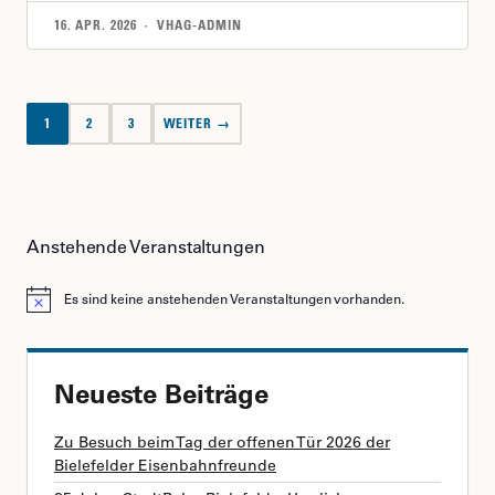
16. APR. 2026 · VHAG-ADMIN
Seitennummerierung
1
2
3
WEITER →
der
Beiträge
Anstehende Veranstaltungen
Es sind keine anstehenden Veranstaltungen vorhanden.
Hinweis
Neueste Beiträge
Zu Besuch beim Tag der offenen Tür 2026 der
Bielefelder Eisenbahnfreunde