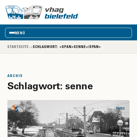
vhag
VhAG
Bielefeld
MENÜ
STARTSEITE
→
SCHLAGWORT: <SPAN>SENNE</SPAN>
ARCHIV
Schlagwort:
senne