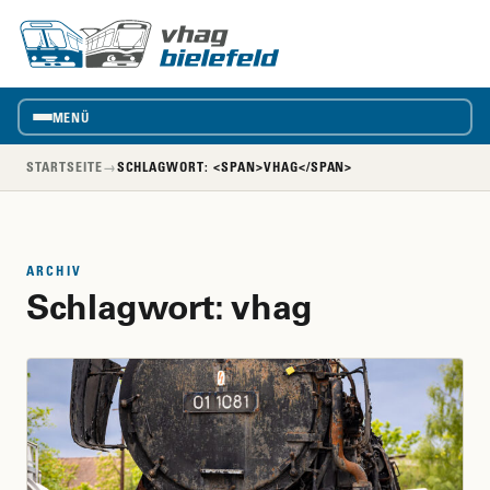
vhag
VhAG
Bielefeld
MENÜ
STARTSEITE
→
SCHLAGWORT: <SPAN>VHAG</SPAN>
ARCHIV
Schlagwort:
vhag