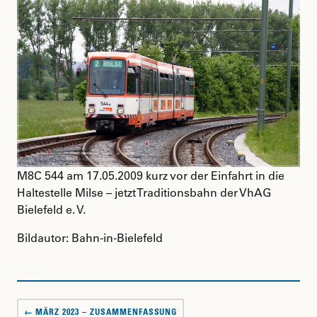
M8C 544 am 17.05.2009 kurz vor der Einfahrt in die
Haltestelle Milse – jetzt Traditionsbahn der VhAG
Bielefeld e. V.
Bildautor: Bahn-in-Bielefeld
Beitragsnavigation
← MÄRZ 2023 – ZUSAMMENFASSUNG