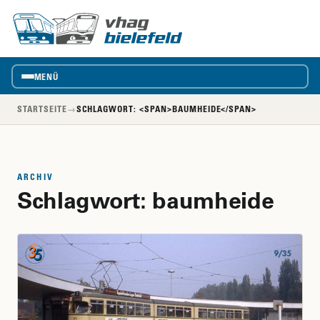
vhag
VhAG
Bielefeld
MENÜ
STARTSEITE
→
SCHLAGWORT: <SPAN>BAUMHEIDE</SPAN>
ARCHIV
Schlagwort:
baumheide