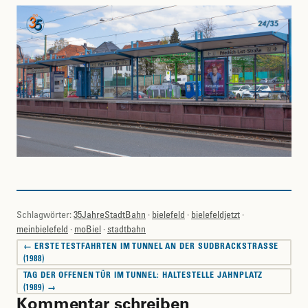
Schlagwörter:
35JahreStadtBahn
·
bielefeld
·
bielefeldjetzt
·
meinbielefeld
·
moBiel
·
stadtbahn
Beitragsnavigation
← ERSTE TESTFAHRTEN IM TUNNEL AN DER SUDBRACKSTRASSE (
1988)
TAG DER OFFENEN TÜR IM TUNNEL: HALTESTELLE JAHNPLATZ
(1989) →
Kommentar schreiben