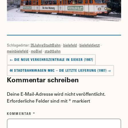
Schlagwörter:
35JahreStadtBahn
·
bielefeld
·
bielefeldjetzt
·
meinbielefeld
·
moBiel
·
stadtbahn
Beitragsnavigation
← DIE NEUE VERKEHRSZENTRALE IN SIEKER (1987)
44 STADTBAHNWAGEN M8C – DIE LETZTE LIEFERUNG (1987) →
Kommentar schreiben
Deine E-Mail-Adresse wird nicht veröffentlicht.
Erforderliche Felder sind mit
*
markiert
KOMMENTAR
*