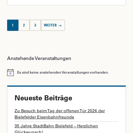
Seitennummerierung
1
2
3
WEITER →
der
Beiträge
Anstehende Veranstaltungen
Es sind keine anstehenden Veranstaltungen vorhanden.
Hinweis
Neueste Beiträge
Zu Besuch beim Tag der offenen Tür 2026 der
Bielefelder Eisenbahnfreunde
35 Jahre StadtBahn Bielefeld – Herzlichen
Glückwunsch!