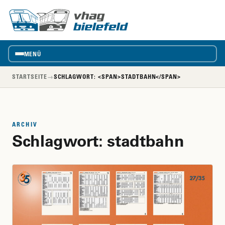
vhag
VhAG
Bielefeld
MENÜ
STARTSEITE
→
SCHLAGWORT: <SPAN>STADTBAHN</SPAN>
ARCHIV
Schlagwort:
stadtbahn